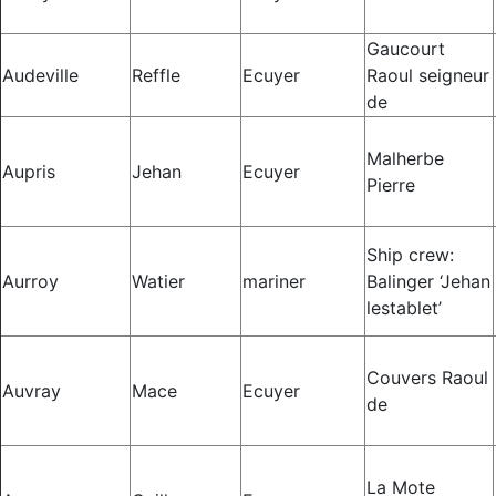
Gaucourt
Audeville
Reffle
Ecuyer
Raoul seigneur
de
Malherbe
Aupris
Jehan
Ecuyer
Pierre
Ship crew:
Aurroy
Watier
mariner
Balinger ‘Jehan
lestablet’
Couvers Raoul
Auvray
Mace
Ecuyer
de
La Mote