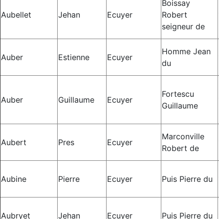
Boissay
Aubellet
Jehan
Ecuyer
Robert
seigneur de
Homme Jean
Auber
Estienne
Ecuyer
du
Fortescu
Auber
Guillaume
Ecuyer
Guillaume
Marconville
Aubert
Pres
Ecuyer
Robert de
Aubine
Pierre
Ecuyer
Puis Pierre du
Aubryet
Jehan
Ecuyer
Puis Pierre du