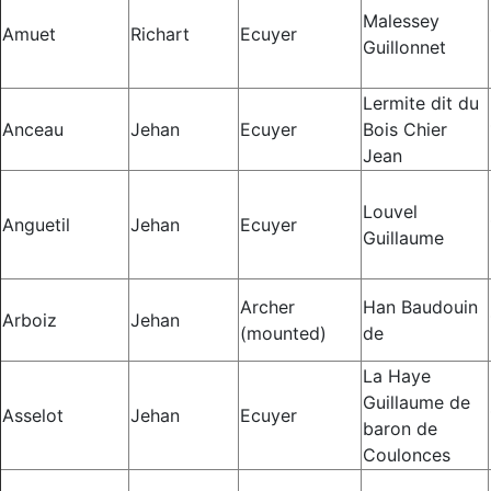
Malessey
Amuet
Richart
Ecuyer
Guillonnet
Lermite dit du
Anceau
Jehan
Ecuyer
Bois Chier
Jean
Louvel
Anguetil
Jehan
Ecuyer
Guillaume
Archer
Han Baudouin
Arboiz
Jehan
(mounted)
de
La Haye
Guillaume de
Asselot
Jehan
Ecuyer
baron de
Coulonces