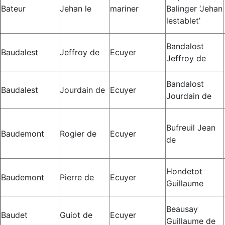
Bateur
Jehan le
mariner
Balinger ‘Jehan
lestablet’
Bandalost
Baudalest
Jeffroy de
Ecuyer
Jeffroy de
Bandalost
Baudalest
Jourdain de
Ecuyer
Jourdain de
Bufreuil Jean
Baudemont
Rogier de
Ecuyer
de
Hondetot
Baudemont
Pierre de
Ecuyer
Guillaume
Beausay
Baudet
Guiot de
Ecuyer
Guillaume de