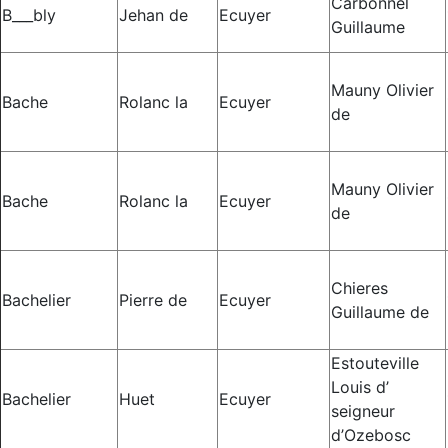
Carbonnel
B___bly
Jehan de
Ecuyer
Guillaume
Mauny Olivier
Bache
Rolanc la
Ecuyer
de
Mauny Olivier
Bache
Rolanc la
Ecuyer
de
Chieres
Bachelier
Pierre de
Ecuyer
Guillaume de
Estouteville
Louis d’
Bachelier
Huet
Ecuyer
seigneur
d’Ozebosc