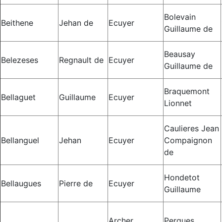
Bolevain
Beithene
Jehan de
Ecuyer
Guillaume de
Beausay
Belezeses
Regnault de
Ecuyer
Guillaume de
Braquemont
Bellaguet
Guillaume
Ecuyer
Lionnet
Caulieres Jean
Bellanguel
Jehan
Ecuyer
Compaignon
de
Hondetot
Bellaugues
Pierre de
Ecuyer
Guillaume
Archer
Perques