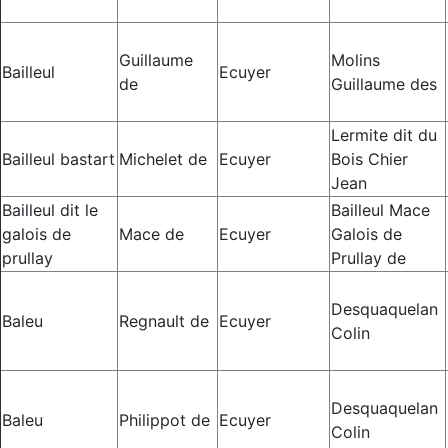
Guillaume
Molins
Bailleul
Ecuyer
de
Guillaume des
Lermite dit du
Bailleul bastart
Michelet de
Ecuyer
Bois Chier
Jean
Bailleul dit le
Bailleul Mace
galois de
Mace de
Ecuyer
Galois de
prullay
Prullay de
Desquaquelan
Baleu
Regnault de
Ecuyer
Colin
Desquaquelan
Baleu
Philippot de
Ecuyer
Colin