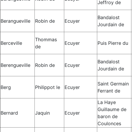
Jeffroy de
Bandalost
Berangueville
Robin de
Ecuyer
Jourdain de
Thommas
Berceville
Ecuyer
Puis Pierre du
de
Bandalost
Berengueville
Robin de
Ecuyer
Jourdain de
Saint Germain
Berg
Philippot le
Ecuyer
Ferrant de
La Haye
Guillaume de
Bernard
Jaquin
Ecuyer
baron de
Coulonces