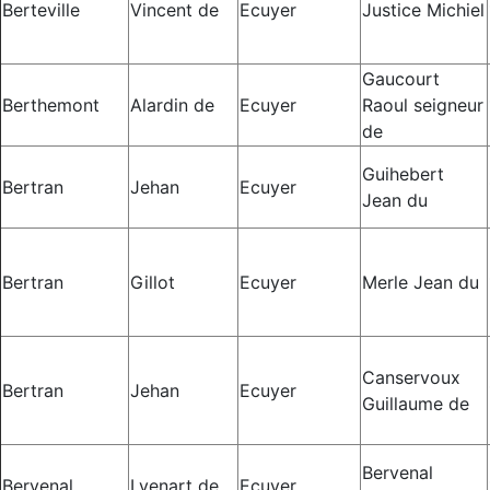
Berteville
Vincent de
Ecuyer
Justice Michiel
Gaucourt
Berthemont
Alardin de
Ecuyer
Raoul seigneur
de
Guihebert
Bertran
Jehan
Ecuyer
Jean du
Bertran
Gillot
Ecuyer
Merle Jean du
Canservoux
Bertran
Jehan
Ecuyer
Guillaume de
Bervenal
Bervenal
Lyenart de
Ecuyer