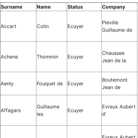
Surname
Name
Status
Company
Pleville
Accart
Colin
Ecuyer
Guillaume de
Chaussee
Achene
Thommin
Ecuyer
Jean de la
Boutemont
Aenly
Fouquet de
Ecuyer
Jean de
Guillaume
Evreux Aubert
Affagars
Ecuyer
les
d’
Evreux Aubert