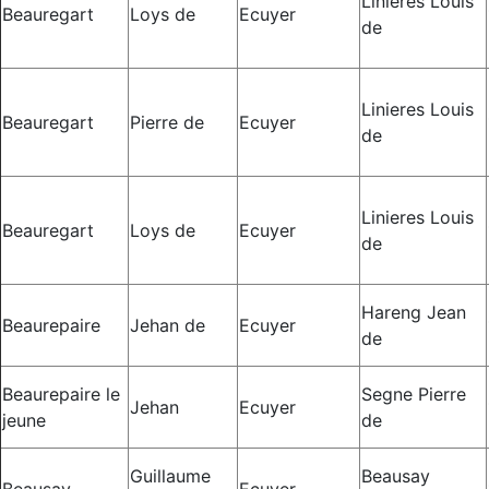
Linieres Louis
Beauregart
Loys de
Ecuyer
de
Linieres Louis
Beauregart
Pierre de
Ecuyer
de
Linieres Louis
Beauregart
Loys de
Ecuyer
de
Hareng Jean
Beaurepaire
Jehan de
Ecuyer
de
Beaurepaire le
Segne Pierre
Jehan
Ecuyer
jeune
de
Guillaume
Beausay
Beausay
Ecuyer