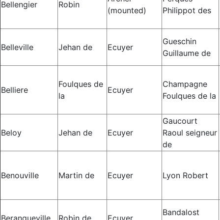
Bellengier
Robin
(mounted)
Philippot des
Gueschin
Belleville
Jehan de
Ecuyer
Guillaume de
Foulques de
Champagne
Belliere
Ecuyer
la
Foulques de la
Gaucourt
Beloy
Jehan de
Ecuyer
Raoul seigneur
de
Benouville
Martin de
Ecuyer
Lyon Robert
Bandalost
Berangueville
Robin de
Ecuyer