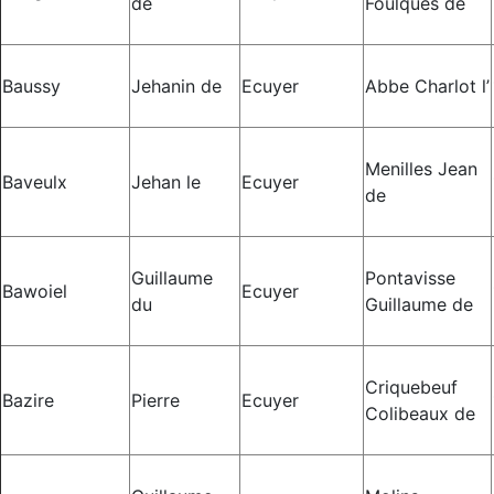
de
Foulques de
Baussy
Jehanin de
Ecuyer
Abbe Charlot l’
Menilles Jean
Baveulx
Jehan le
Ecuyer
de
Guillaume
Pontavisse
Bawoiel
Ecuyer
du
Guillaume de
Criquebeuf
Bazire
Pierre
Ecuyer
Colibeaux de