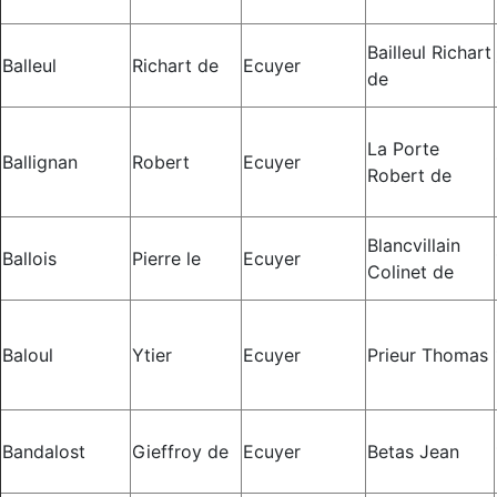
Bailleul Richart
Balleul
Richart de
Ecuyer
de
La Porte
Ballignan
Robert
Ecuyer
Robert de
Blancvillain
Ballois
Pierre le
Ecuyer
Colinet de
Baloul
Ytier
Ecuyer
Prieur Thomas
Bandalost
Gieffroy de
Ecuyer
Betas Jean