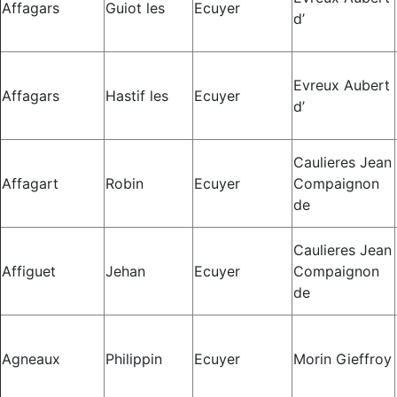
Affagars
Guiot les
Ecuyer
d’
Evreux Aubert
Affagars
Hastif les
Ecuyer
d’
Caulieres Jean
Affagart
Robin
Ecuyer
Compaignon
de
Caulieres Jean
Affiguet
Jehan
Ecuyer
Compaignon
de
Agneaux
Philippin
Ecuyer
Morin Gieffroy