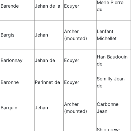
Merle Pierre
Barende
Jehan de la
Ecuyer
du
Archer
Lenfant
Bargis
Jehan
(mounted)
Michellet
Han Baudouin
Barlonnay
Jehan de
Ecuyer
de
Semilly Jean
Baronne
Perinnet de
Ecuyer
de
Archer
Carbonnel
Barquin
Jehan
(mounted)
Jean
Ship crew: