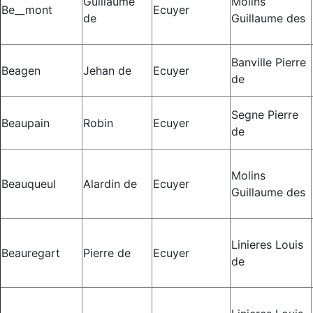
Guillaume
Molins
Be__mont
Ecuyer
de
Guillaume des
Banville Pierre
Beagen
Jehan de
Ecuyer
de
Segne Pierre
Beaupain
Robin
Ecuyer
de
Molins
Beauqueul
Alardin de
Ecuyer
Guillaume des
Linieres Louis
Beauregart
Pierre de
Ecuyer
de